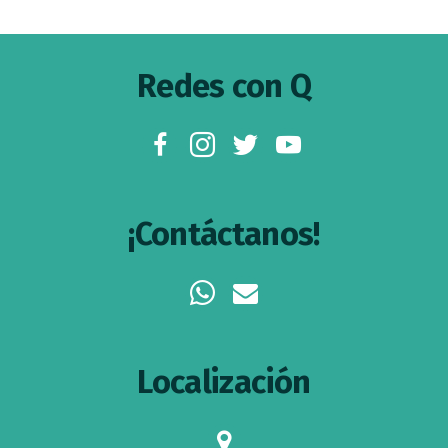
Footer
Redes con Q
facebook
instagram
twitter
youtube
¡Contáctanos!
whatsapp
envelope
Localización
map-