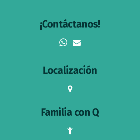
¡Contáctanos!
whatsapp
envelope
Localización
map-
marker
Familia con Q
child