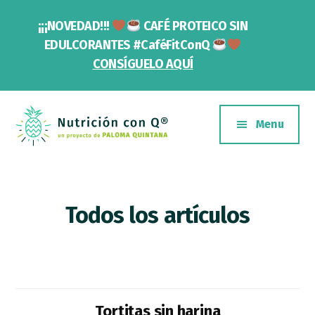
Saltar
Skip
¡¡¡NOVEDAD!!!
CAFÉ PROTEICO SIN
al
to
contenido
footer
Cl
EDULCORANTES #CaféFitConQ
To
principal
CONSÍGUELO AQUÍ
Ba
Additional
menu
Menu
Nutrición
Un
con
proyecto
Q
de
Todos los artículos
Paloma
Quintana
Tortitas sin harina