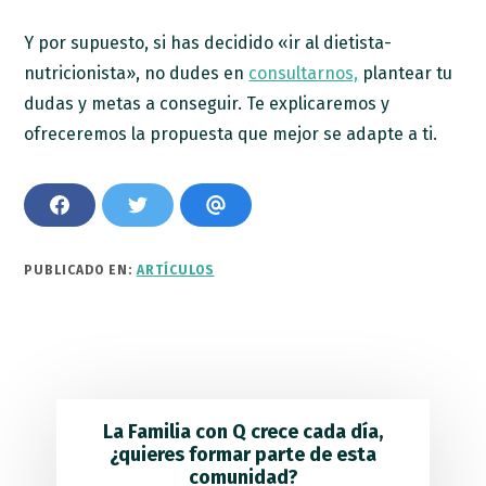
Y por supuesto, si has decidido «ir al dietista-
nutricionista», no dudes en
consultarnos,
plantear tu
dudas y metas a conseguir. Te explicaremos y
ofreceremos la propuesta que mejor se adapte a ti.
C
C
C
o
o
o
m
m
m
p
p
p
PUBLICADO EN:
ARTÍCULOS
a
a
a
r
r
r
t
t
t
i
i
i
r
r
r
e
e
p
n
n
o
F
T
r
a
w
c
c
i
o
La Familia con Q crece cada día,
e
t
r
¿quieres formar parte de esta
b
t
r
o
e
e
comunidad?