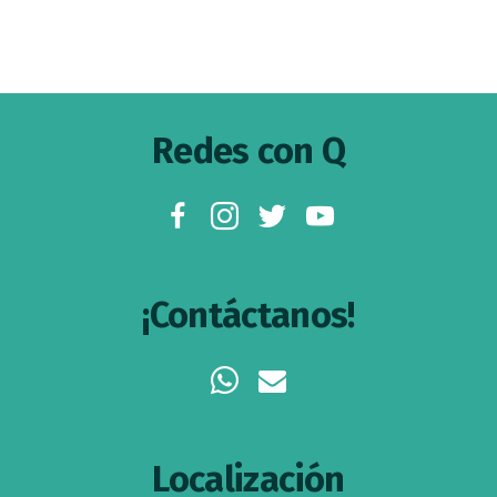
Footer
Redes con Q
facebook
instagram
twitter
youtube
¡Contáctanos!
whatsapp
envelope
Localización