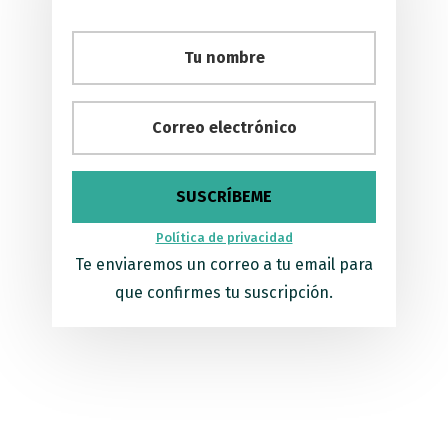
o
r
o
k
e
l
e
c
t
r
ó
n
i
c
o
Política de privacidad
Te enviaremos un correo a tu email para
que confirmes tu suscripción.