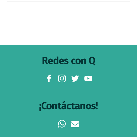
Footer
Redes con Q
facebook
instagram
twitter
youtube
¡Contáctanos!
whatsapp
envelope