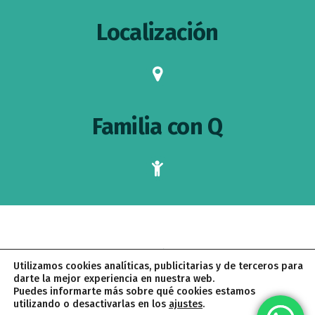
Localización
map-
marker
Familia con Q
child
AVISO LEGAL
POLÍTICA DE PRIVACIDAD
Utilizamos cookies analíticas, publicitarias y de terceros para
POLÍTICA DE COOKIES
CONDICIONES DE CONTRATACIÓN
darte la mejor experiencia en nuestra web.
Puedes informarte más sobre qué cookies estamos
utilizando o desactivarlas en los
ajustes
.
PALOMA QUINTANA © 2026 · CREADO CON
POR
PROYECTO