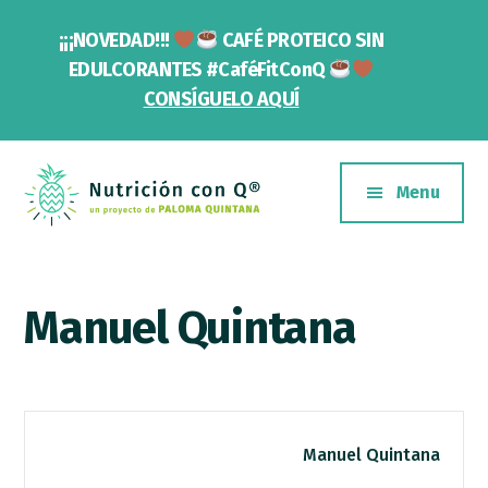
Saltar
Skip
¡¡¡NOVEDAD!!!
CAFÉ PROTEICO SIN
al
to
contenido
footer
Cl
EDULCORANTES #CaféFitConQ
To
principal
CONSÍGUELO AQUÍ
Ba
Additional
menu
Menu
Nutrición
Un
con
proyecto
Q
Manuel Quintana
de
Paloma
Quintana
Manuel Quintana