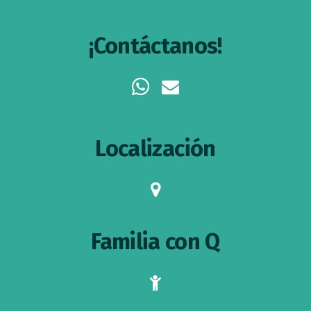
¡Contáctanos!
whatsapp
envelope
Localización
map-
marker
Familia con Q
child