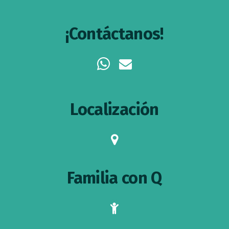
¡Contáctanos!
whatsapp
envelope
Localización
map-
marker
Familia con Q
child