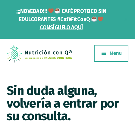
Saltar
Skip
¡¡¡NOVEDAD!!!
CAFÉ PROTEICO SIN
al
to
contenido
footer
Cl
EDULCORANTES #CaféFitConQ
To
principal
CONSÍGUELO AQUÍ
Ba
Additional
menu
Menu
Nutrición
Un
con
proyecto
Q
Sin duda alguna,
de
Paloma
volvería a entrar por
Quintana
su consulta.