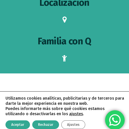
Localización
map-
marker
Familia con Q
child
AVISO LEGAL
POLÍTICA DE PRIVACIDAD
Utilizamos cookies analíticas, publicitarias y de terceros para
POLÍTICA DE COOKIES
CONDICIONES DE CONTRATACIÓN
darte la mejor experiencia en nuestra web.
Puedes informarte más sobre qué cookies estamos
utilizando o desactivarlas en los
ajustes
.
PALOMA QUINTANA © 2026 · CREADO CON
POR
PROYECTO
PÚRPURA
Aceptar
Rechazar
Ajustes