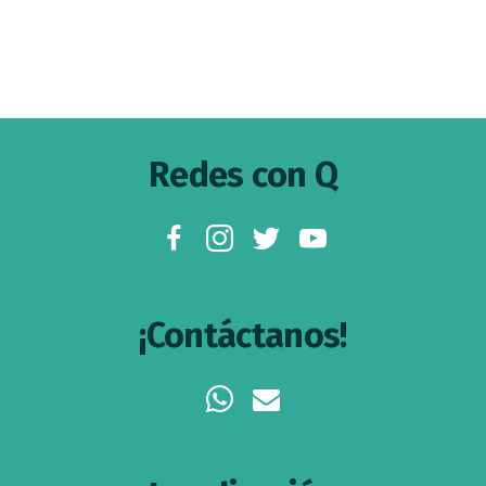
Footer
Redes con Q
facebook
instagram
twitter
youtube
¡Contáctanos!
whatsapp
envelope