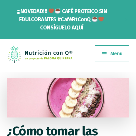
Saltar
Skip
¡¡¡NOVEDAD!!!
CAFÉ PROTEICO SIN
al
to
contenido
footer
Cl
EDULCORANTES #CaféFitConQ
To
principal
CONSÍGUELO AQUÍ
Ba
Additional
menu
Menu
Nutrición
Un
con
proyecto
Q
de
Paloma
Quintana
¿Cómo tomar las