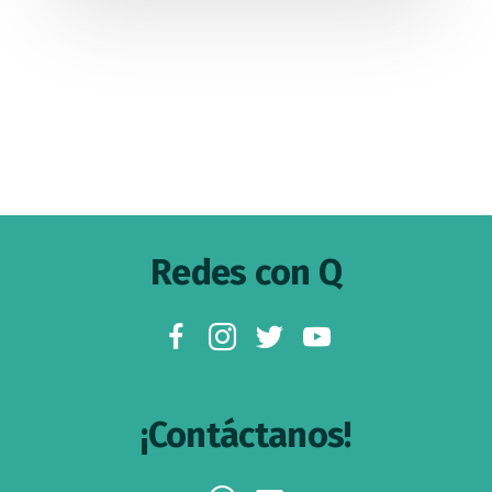
Footer
Redes con Q
facebook
instagram
twitter
youtube
¡Contáctanos!