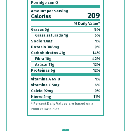
Porridge con Q
Amount per Serving
209
Calorías
% Daily Value*
Grasas
5
g
8
%
Grasa saturada
1
g
6
%
Sodio
13
mg
1
%
Potasio
308
mg
9
%
Carbohidratos
41
g
14
%
Fibra
10
g
42
%
Azúcar
11
g
12
%
Proteínas
6
g
12
%
Vitamina A
69
IU
1
%
Vitamina C
5
mg
6
%
Calcio
92
mg
9
%
Hierro
2
mg
11
%
* Percent Daily Values are based on a
2000 calorie diet.