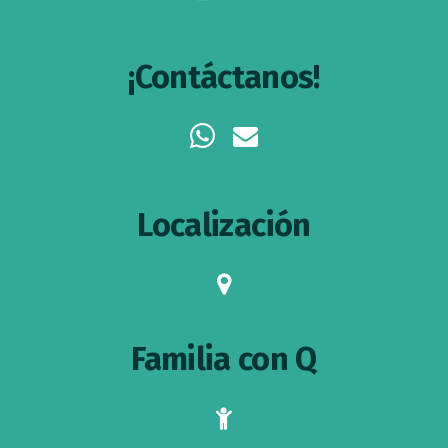
¡Contáctanos!
whatsapp
envelope
Localización
map-
marker
Familia con Q
child