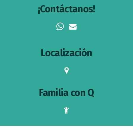
¡Contáctanos!
whatsapp
envelope
Localización
map-
marker
Familia con Q
child