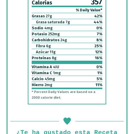
357
Calorías
% Daily Value*
Grasas
27
g
42
%
Grasa saturada
7
g
44
%
Sodio
4
mg
0
%
Potasio
252
mg
7
%
Carbohidratos
24
g
8
%
Fibra
6
g
25
%
Azúcar
11
g
12
%
Proteínas
8
g
16
%
Vitamina A
4
IU
0
%
Vitamina C
1
mg
1
%
Calcio
45
mg
5
%
Hierro
2
mg
11
%
* Percent Daily Values are based on a
2000 calorie diet.
¿Te ha gustado esta Receta