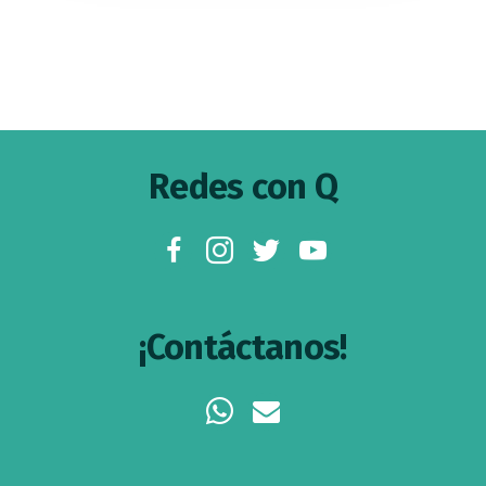
Footer
Redes con Q
facebook
instagram
twitter
youtube
¡Contáctanos!
whatsapp
envelope