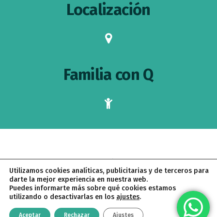
Localización
map-
marker
Familia con Q
child
AVISO LEGAL
POLÍTICA DE PRIVACIDAD
Utilizamos cookies analíticas, publicitarias y de terceros para
POLÍTICA DE COOKIES
CONDICIONES DE CONTRATACIÓN
darte la mejor experiencia en nuestra web.
Puedes informarte más sobre qué cookies estamos
utilizando o desactivarlas en los
ajustes
.
PALOMA QUINTANA © 2026 · CREADO CON
POR
PROYECTO
PÚRPURA
Aceptar
Rechazar
Ajustes