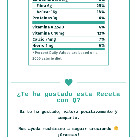
Fibra
6
g
25
%
Azúcar
16
g
18
%
Proteínas
3
g
6
%
Vitamina A
224
IU
4
%
Vitamina C
10
mg
12
%
Calcio
74
mg
7
%
Hierro
1
mg
6
%
* Percent Daily Values are based on a
2000 calorie diet.
¿Te ha gustado esta Receta
con Q?
Si te ha gustado, valora positivamente y
comparte.
Nos ayuda muchísimo a seguir creciendo
¡Gracias!