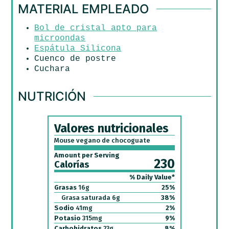
MATERIAL EMPLEADO
Bol de cristal apto para
microondas
Espátula Silicona
Cuenco de postre
Cuchara
NUTRICIÓN
Valores nutricionales
Mouse vegano de chocoguate
Amount per Serving
230
Calorías
% Daily Value*
Grasas
16
g
25
%
Grasa saturada
6
g
38
%
Sodio
41
mg
2
%
Potasio
315
mg
9
%
Carbohidratos
23
g
8
%