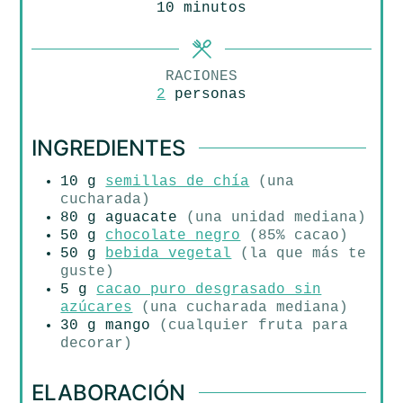
minutos
10
minutos
RACIONES
2
personas
INGREDIENTES
10
g
semillas de chía
(una
cucharada)
80
g
aguacate
(una unidad mediana)
50
g
chocolate negro
(85% cacao)
50
g
bebida vegetal
(la que más te
guste)
5
g
cacao puro desgrasado sin
azúcares
(una cucharada mediana)
30
g
mango
(cualquier fruta para
decorar)
ELABORACIÓN