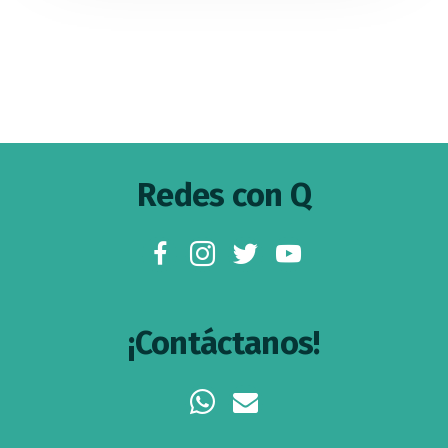
Footer
Redes con Q
facebook
instagram
twitter
youtube
¡Contáctanos!
whatsapp
envelope