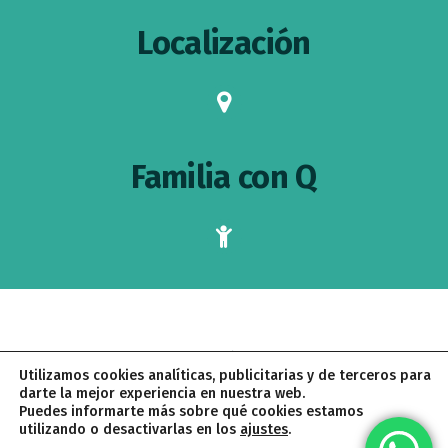
Localización
map-
marker
Familia con Q
child
AVISO LEGAL
POLÍTICA DE PRIVACIDAD
Utilizamos cookies analíticas, publicitarias y de terceros para
POLÍTICA DE COOKIES
CONDICIONES DE CONTRATACIÓN
darte la mejor experiencia en nuestra web.
Puedes informarte más sobre qué cookies estamos
utilizando o desactivarlas en los
ajustes
.
PALOMA QUINTANA © 2026 · CREADO CON
POR
PROYECTO