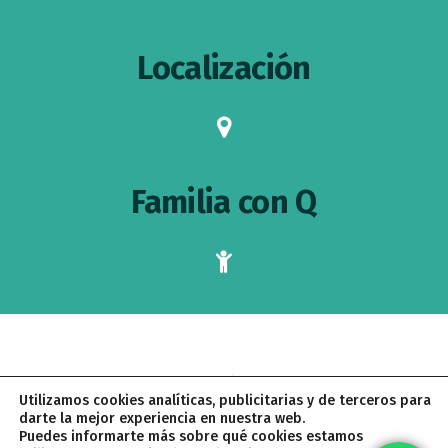
Localización
map-
marker
Familia con Q
child
AVISO LEGAL
POLÍTICA DE PRIVACIDAD
Utilizamos cookies analíticas, publicitarias y de terceros para
POLÍTICA DE COOKIES
CONDICIONES DE CONTRATACIÓN
darte la mejor experiencia en nuestra web.
Puedes informarte más sobre qué cookies estamos