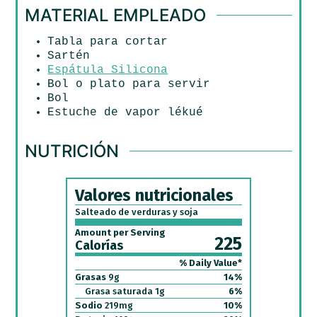
MATERIAL EMPLEADO
Tabla para cortar
Sartén
Espátula Silicona
Bol o plato para servir
Bol
Estuche de vapor lékué
NUTRICIÓN
Valores nutricionales
Salteado de verduras y soja
Amount per Serving
225
Calorías
% Daily Value*
Grasas
9
g
14
%
Grasa saturada
1
g
6
%
Sodio
219
mg
10
%