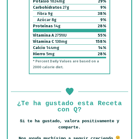
Potasio
1024
mg
29
%
Carbohidratos
27
g
9
%
Fibra
9
g
38
%
Azúcar
8
g
9
%
Proteínas
14
g
28
%
Vitamina A
2751
IU
55
%
Vitamina C
130
mg
158
%
Calcio
144
mg
14
%
Hierro
5
mg
28
%
* Percent Daily Values are based on a
2000 calorie diet.
¿Te ha gustado esta Receta
con Q?
Si te ha gustado, valora positivamente y
comparte.
Nos ayuda muchísimo a seguir creciendo