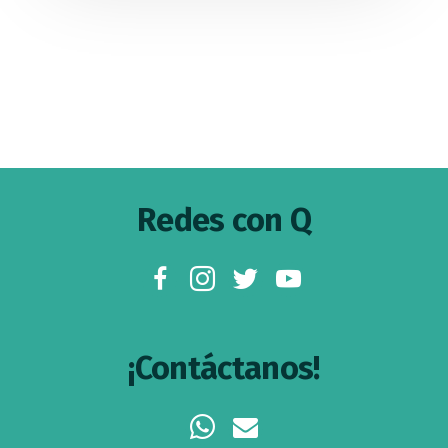
Footer
Redes con Q
facebook
instagram
twitter
youtube
¡Contáctanos!
whatsapp
envelope